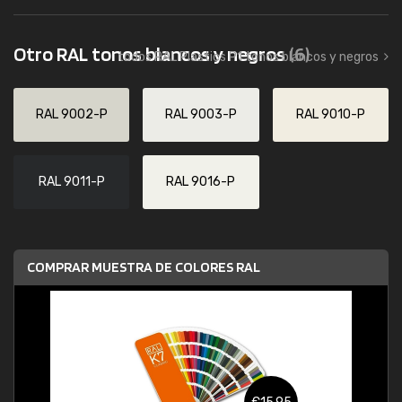
Otro RAL tonos blancos y negros
(6)
todos RAL Plastics P1 tonos blancos y negros
RAL 9002-P
RAL 9003-P
RAL 9010-P
RAL 9011-P
RAL 9016-P
COMPRAR MUESTRA DE COLORES RAL