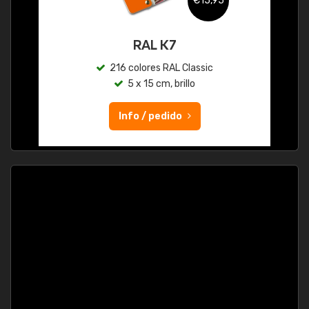
€15,95
RAL K7
216 colores RAL Classic
5 x 15 cm, brillo
Info / pedido