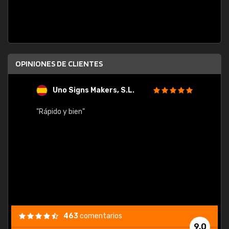
OPINIONES DE CLIENTES
Uno Signs Makers, S.L.
s
"Rápido y bien"
"Buen 
consu
463
comentarios
9,0