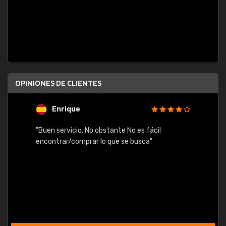
OPINIONES DE CLIENTES
Enrique
U
"Buen servicio. No obstante No es fácil
"Rápid
table,
encontrar/comprar lo que se busca"