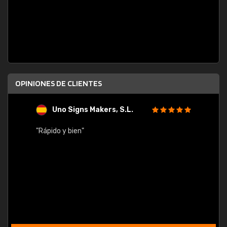
OPINIONES DE CLIENTES
Uno Signs Makers, S.L.
s
"Rápido y bien"
"Buen 
consu