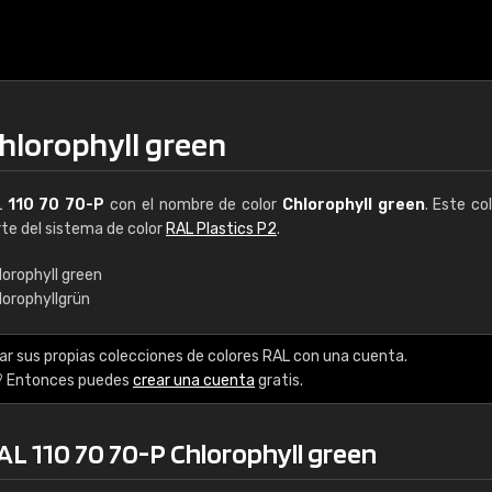
hlorophyll green
L
110 70 70-P
con el nombre de color
Chlorophyll green
. Este co
rte del sistema de color
RAL Plastics P2
.
lorophyll green
lorophyllgrün
€15
ar sus propias colecciones de colores RAL con una cuenta.
RAL K7 a base de a
? Entonces puedes
crear una cuenta
gratis.
216 colores RAL Class
AL 110 70 70-P Chlorophyll green
5 x 15 cm, brillo