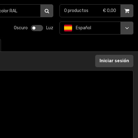
0
productos
€ 0,00
Oscuro
Luz
Español
Iniciar sesión