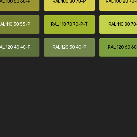
AL 100 60 60-P
RAL 100 80 70-P
RAL 100 80 70-
Enrique
"Buen servicio. No obstante No es fá
encontrar/comprar lo que se busca"
AL 110 50 55-P
RAL 110 70 70-P-T
RAL 110 80 70
AL 120 40 40-P
RAL 120 50 40-P
RAL 120 60 6