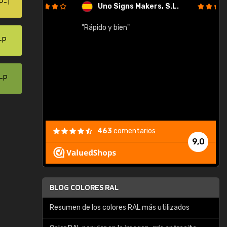
P-T
Uno Signs Makers, S.L.
cil
"Rápido y bien"
"
c
-P
0-P
463
comentarios
9,0
BLOG COLORES RAL
Resumen de los colores RAL más utilizados