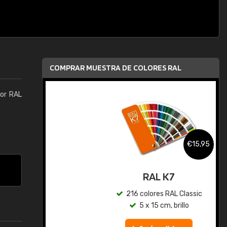
COMPRAR MUESTRA DE COLORES RAL
lor RAL
,95
€15,95
gua
RAL K7
ic
216 colores RAL Classic
5 x 15 cm, brillo