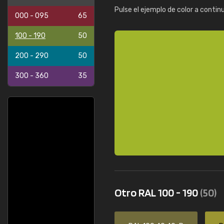
Pulse el ejemplo de color a contin
000 - 095
65
100 - 190
50
200 - 290
50
300 - 360
35
Otro RAL 100 - 190
(50)