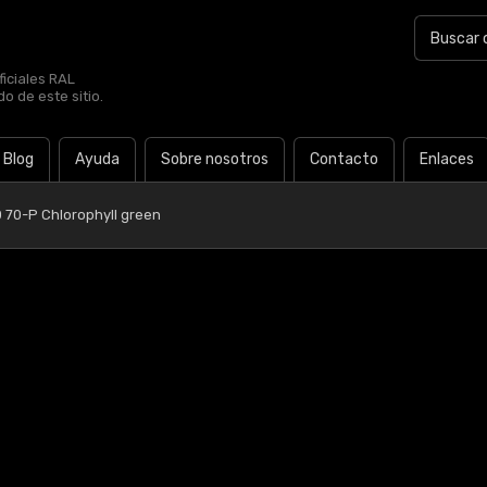
iciales RAL
o de este sitio.
Blog
Ayuda
Sobre nosotros
Contacto
Enlaces
0 70-P Chlorophyll green