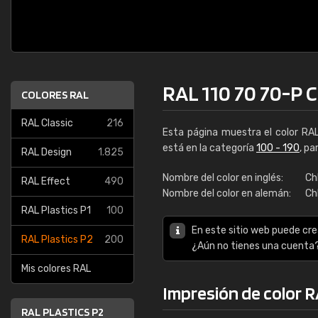
RAL 110 70 70-P C
COLORES RAL
RAL Classic
216
Esta página muestra el color RA
está en la categoría
100 - 190
, pa
RAL Design
1.825
Nombre del color en inglés:
Ch
RAL Effect
490
Nombre del color en alemán:
Ch
RAL Plastics P1
100
En este sitio web puede cre
RAL Plastics P2
200
¿Aún no tienes una cuenta
Mis colores RAL
Impresión de color R
RAL PLASTICS P2