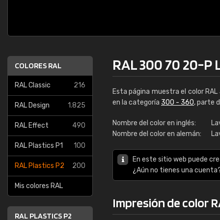
RAL 300 70 20-P 
COLORES RAL
RAL Classic
216
Esta página muestra el color RAL
en la categoría
300 - 360
, parte 
RAL Design
1.825
Nombre del color en inglés:
La
RAL Effect
490
Nombre del color en alemán:
La
RAL Plastics P1
100
En este sitio web puede cre
RAL Plastics P2
200
¿Aún no tienes una cuenta
Mis colores RAL
Impresión de color 
RAL PLASTICS P2