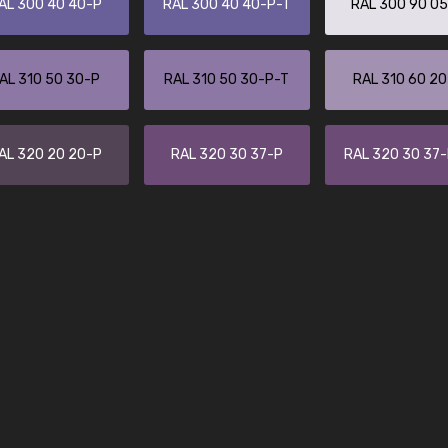
AL 300 40 40-P
RAL 300 40 40-P-T
RAL 300 90 0
Enrique
"Buen servicio. No obstante No es fá
encontrar/comprar lo que se busca"
AL 310 50 30-P
RAL 310 50 30-P-T
RAL 310 60 2
AL 320 20 20-P
RAL 320 30 37-P
RAL 320 30 37