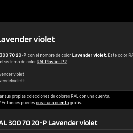
Lavender violet
300 70 20-P
con el nombre de color
Lavender violet
. Este color R
del sistema de color
RAL Plastics P2
.
vender violet
vendelviolett
€15
ar sus propias colecciones de colores RAL con una cuenta.
RAL K7 a base de a
? Entonces puedes
crear una cuenta
gratis.
216 colores RAL Class
RAL 300 70 20-P Lavender violet
5 x 15 cm, brillo