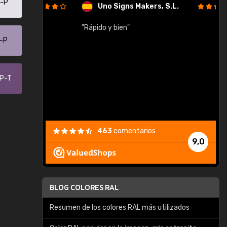
5-P
Uno Signs Makers, S.L.
cil
"Rápido y bien"
"
c
0-P
-P-T
463
comentarios
9,0
BLOG COLORES RAL
Resumen de los colores RAL más utilizados