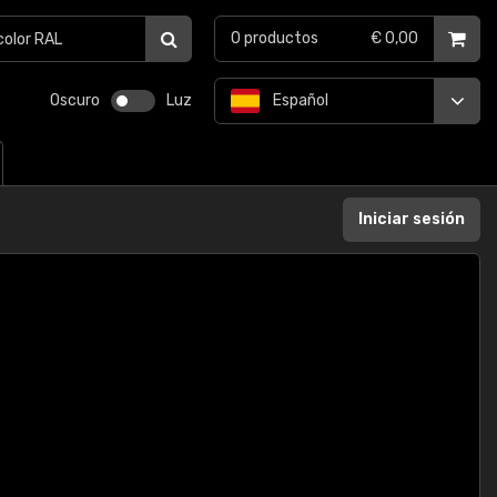
0
productos
€ 0,00
Oscuro
Luz
Español
Iniciar sesión