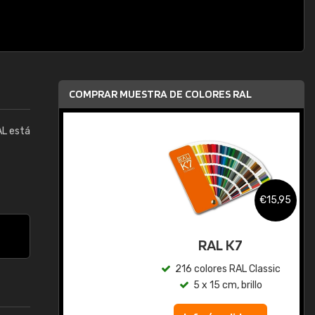
COMPRAR MUESTRA DE COLORES RAL
AL está
,95
€15,95
gua
RAL K7
ic
216 colores RAL Classic
5 x 15 cm, brillo