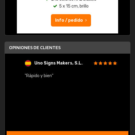
5 x 15 cm, brillo
Info / pedido
OPINIONES DE CLIENTES
Uno Signs Makers, S.L.
s
"Rápido y bien"
"Buen 
consu