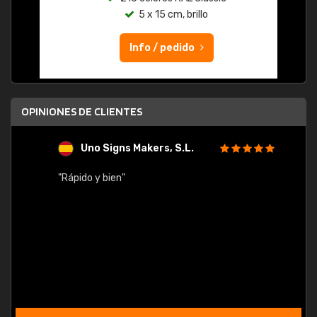
5 x 15 cm, brillo
Info / pedido
OPINIONES DE CLIENTES
Uno Signs Makers, S.L.
s
"Rápido y bien"
"Buen 
consu