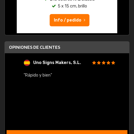
5 x 15 cm, brillo
Info / pedido
OPINIONES DE CLIENTES
Uno Signs Makers, S.L.
s
"Rápido y bien"
"Buen 
consu