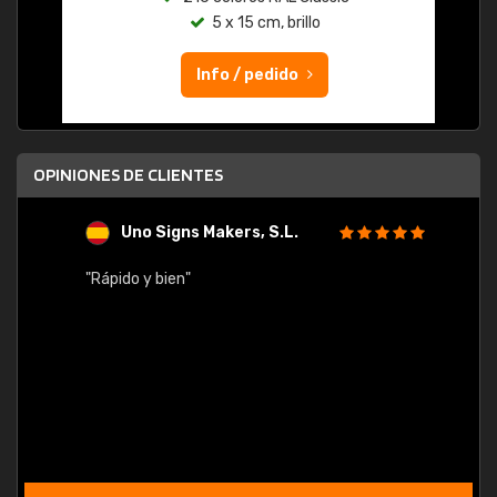
5 x 15 cm, brillo
Info / pedido
OPINIONES DE CLIENTES
Uno Signs Makers, S.L.
s
"Rápido y bien"
"Buen 
consu