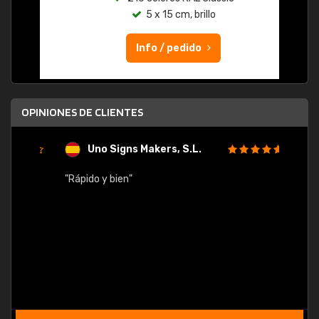
5 x 15 cm, brillo
Info / pedido
OPINIONES DE CLIENTES
Uno Signs Makers, S.L.
s
"Rápido y bien"
"Buen 
consu