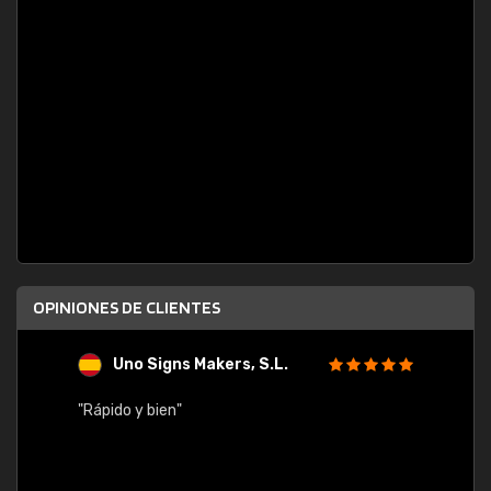
OPINIONES DE CLIENTES
Uno Signs Makers, S.L.
s
"Rápido y bien"
"Buen 
consu