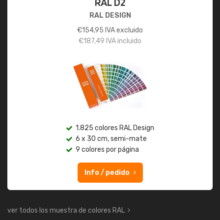
RAL D2
RAL DESIGN
€
154,95
IVA excluido
€
187,49
IVA incluido
1.825 colores RAL Design
6 x 30 cm, semi-mate
9 colores por página
Info / pedido
ver todos los muestra de colores RAL