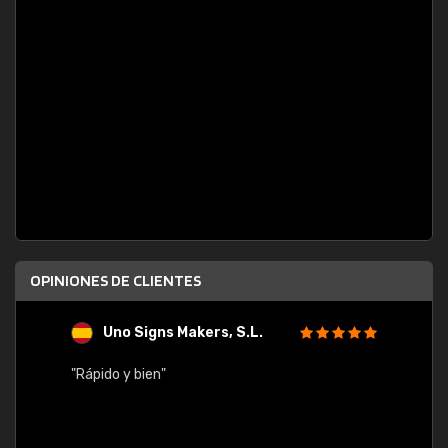
OPINIONES DE CLIENTES
Uno Signs Makers, S.L.
s
"Rápido y bien"
"Buen 
consu