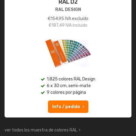
RAL D2
RAL DESIGN
€
154,95
IVA excluido
€
187,49
IVA incluido
1.825 colores RAL Design
6 x 30 cm, semi-mate
9 colores por página
Info / pedido
ver todos los muestra de colores RAL