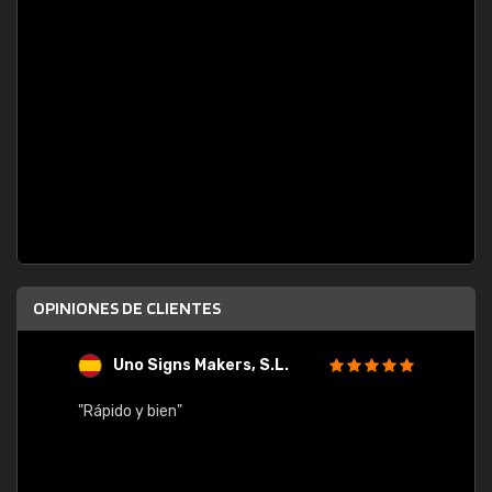
OPINIONES DE CLIENTES
Uno Signs Makers, S.L.
s
"Rápido y bien"
"Buen 
consu