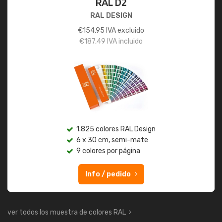
RAL D2
RAL DESIGN
€
154,95
IVA excluido
€
187,49
IVA incluido
1.825 colores RAL Design
6 x 30 cm, semi-mate
9 colores por página
Info / pedido
ver todos los muestra de colores RAL