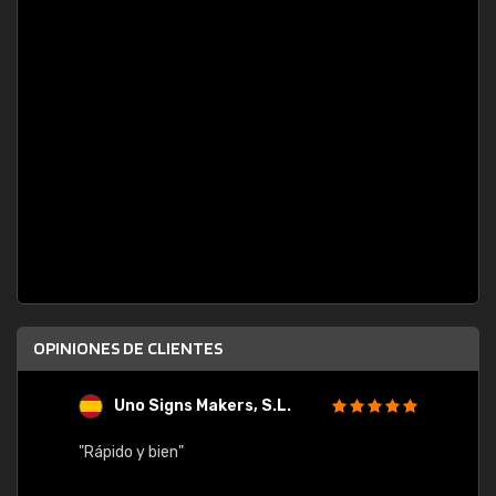
OPINIONES DE CLIENTES
Uno Signs Makers, S.L.
s
"Rápido y bien"
"Buen 
consu