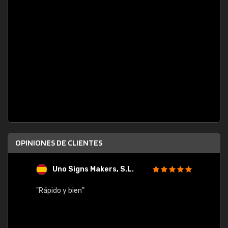
OPINIONES DE CLIENTES
Uno Signs Makers, S.L.
s
"Rápido y bien"
"Buen 
consu