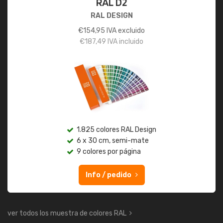
RAL D2
RAL DESIGN
€
154,95
IVA excluido
€
187,49
IVA incluido
1.825 colores RAL Design
6 x 30 cm, semi-mate
9 colores por página
Info / pedido
ver todos los muestra de colores RAL