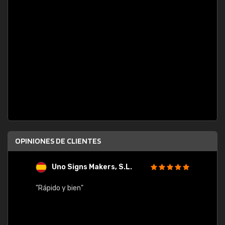
OPINIONES DE CLIENTES
Uno Signs Makers, S.L.
s
"Rápido y bien"
"Buen 
consu