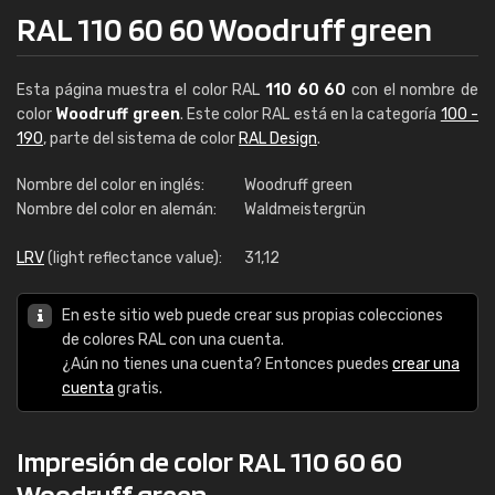
RAL 110 60 60 Woodruff green
Esta página muestra el color RAL
110 60 60
con el nombre de
color
Woodruff green
. Este color RAL está en la categoría
100 -
190
, parte del sistema de color
RAL Design
.
Nombre del color en inglés:
Woodruff green
Nombre del color en alemán:
Waldmeistergrün
LRV
(light reflectance value):
31,12
En este sitio web puede crear sus propias colecciones
de colores RAL con una cuenta.
¿Aún no tienes una cuenta? Entonces puedes
crear una
cuenta
gratis.
Impresión de color RAL 110 60 60
Woodruff green