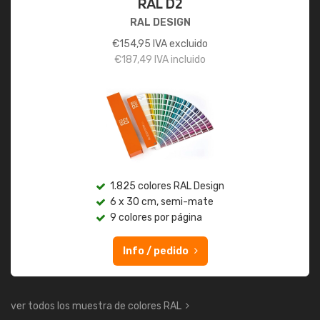
RAL D2
RAL DESIGN
€
154,95
IVA excluido
€
187,49
IVA incluido
1.825 colores RAL Design
6 x 30 cm, semi-mate
9 colores por página
Info / pedido
ver todos los muestra de colores RAL