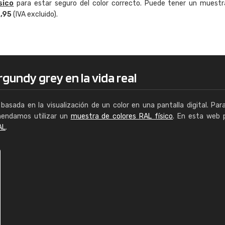
sico
para estar seguro del color correcto. Puede tener un muestr
Enrique
4,95
(IVA excluido).
"Buen servicio. No obstante No es fá
encontrar/comprar lo que se busca"
rgundy grey en la vida real
basada en la visualización de un color en una pantalla digital. Par
mendamos utilizar un
muestra de colores RAL físico
. En esta web 
AL
.