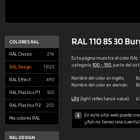
RAL 110 85 30 Bu
COLORES RAL
RAL Classic
216
Esta página muestra el color RAL
categoría
100 - 190
, parte del si
RAL Design
1.825
Nombre del color en inglés:
B
RAL Effect
490
Nombre del color en alemán:
B
RAL Plastics P1
100
LRV
(light reflectance value):
6
RAL Plastics P2
200
En este sitio web puede cre
Mis colores RAL
¿Aún no tienes una cuenta
RAL DESIGN