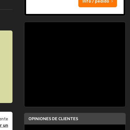
Info / pedido
OPINIONES DE CLIENTES
ente
r un