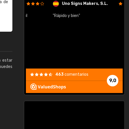
a de
Uno Signs Makers, S.L.
cil
"Rápido y bien"
"
c
a estar
puedes
463
comentarios
9,0