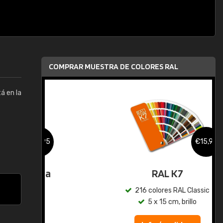
COMPRAR MUESTRA DE COLORES RAL
á en la
,95
€15,95
gua
RAL K7
ic
216 colores RAL Classic
5 x 15 cm, brillo