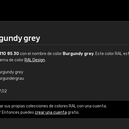
rgundy grey
110 85 30
con el nombre de color
Burgundy grey
. Este color RAL est
stema de color
RAL Design
.
urgundy grey
urgundergrau
€15
7,02
RAL K7 a base de a
ar sus propias colecciones de colores RAL con una cuenta.
216 colores RAL Class
? Entonces puedes
crear una cuenta
gratis.
5 x 15 cm, brillo