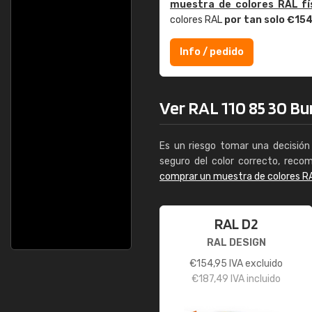
muestra de colores RAL fí
colores RAL
por tan solo €15
Info / pedido
Ver RAL 110 85 30 Bu
Es un riesgo tomar una decisión 
seguro del color correcto, reco
comprar un muestra de colores R
RAL D2
RAL DESIGN
€
154,95
IVA excluido
€
187,49
IVA incluido