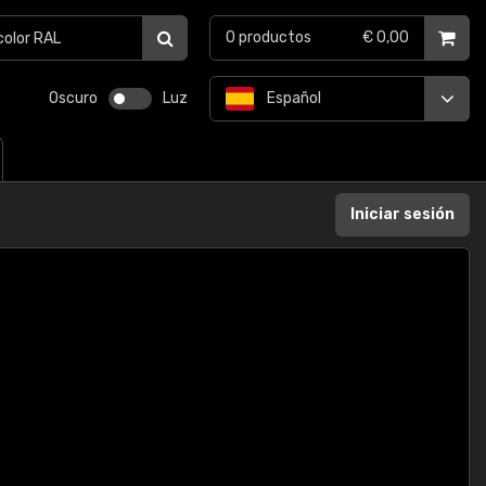
0
productos
€ 0,00
Oscuro
Luz
Español
Iniciar sesión