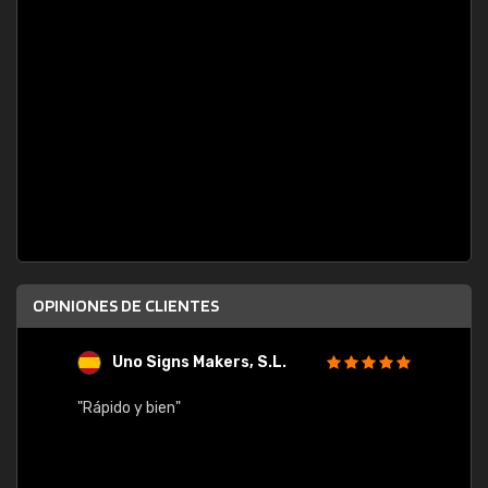
OPINIONES DE CLIENTES
Uno Signs Makers, S.L.
s
"Rápido y bien"
"Buen 
consu