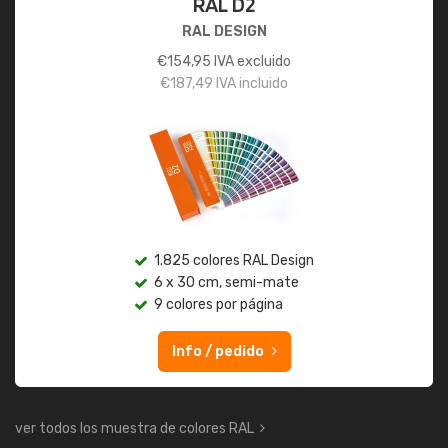
RAL D2
RAL DESIGN
€
154,95
IVA excluido
€
187,49
IVA incluido
1.825 colores RAL Design
6 x 30 cm, semi-mate
9 colores por página
Info / pedido
ver todos los muestra de colores RAL