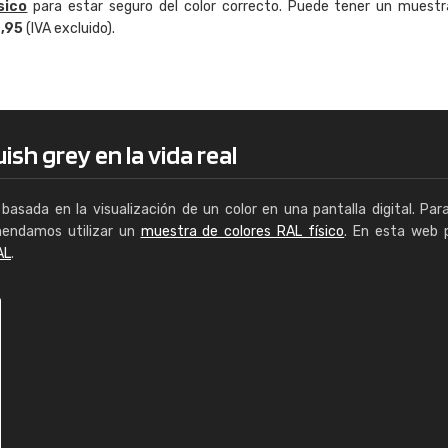
sico
para estar seguro del color correcto. Puede tener un muestr
Enrique
4,95
(IVA excluido).
"Buen servicio. No obstante No es fá
encontrar/comprar lo que se busca"
ish grey en la vida real
basada en la visualización de un color en una pantalla digital. Par
mendamos utilizar un
muestra de colores RAL físico
. En esta web 
AL
.