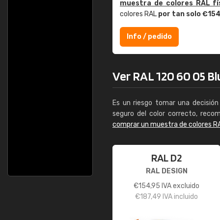
muestra de colores RAL fí
colores RAL
por tan solo €15
Info / pedido
Ver RAL 120 60 05 Blu
Es un riesgo tomar una decisión 
seguro del color correcto, reco
comprar un muestra de colores R
RAL D2
RAL DESIGN
€
154,95
IVA excluido
€
187,49
IVA incluido