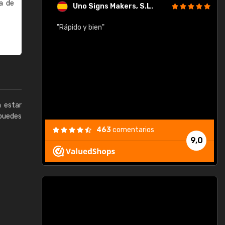
a de
Uno Signs Makers, S.L.
cil
"Rápido y bien"
"
c
a estar
puedes
463
comentarios
9,0