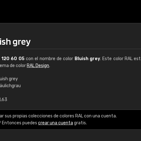
ish grey
L
120 60 05
con el nombre de color
Bluish grey
. Este color RAL est
stema de color
RAL Design
.
uish grey
läulichgrau
€15
1,63
RAL K7 a base de a
ar sus propias colecciones de colores RAL con una cuenta.
216 colores RAL Class
? Entonces puedes
crear una cuenta
gratis.
5 x 15 cm, brillo