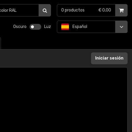
0
productos
€ 0,00
Oscuro
Luz
Español
Iniciar sesión