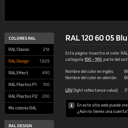
RAL 120 60 05 Blu
COLORES RAL
RAL Classic
216
Esta página muestra el color RA
categoría
100 - 190
, parte del si
RAL Design
1.825
Nombre del color en inglés:
Bl
RAL Effect
490
Nombre del color en alemán:
B
RAL Plastics P1
100
LRV
(light reflectance value):
3
RAL Plastics P2
200
En este sitio web puede cre
Mis colores RAL
¿Aún no tienes una cuenta
RAL DESIGN