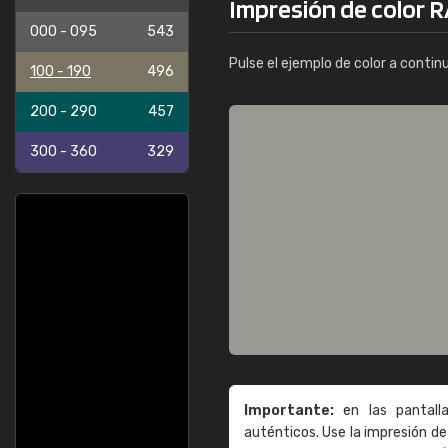
Impresión de color R
000 - 095
543
Pulse el ejemplo de color a contin
100 - 190
496
200 - 290
457
300 - 360
329
Importante:
en las pantall
auténticos. Use la impresión 