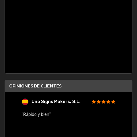
OPINIONES DE CLIENTES
Uno Signs Makers, S.L.
s
"Rápido y bien"
"Buen 
consu