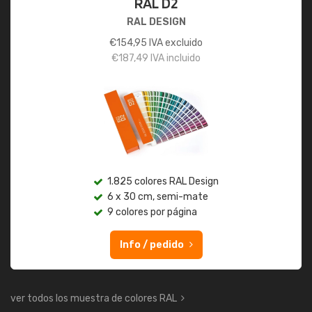
RAL D2
RAL DESIGN
€
154,95
IVA excluido
€
187,49
IVA incluido
1.825 colores RAL Design
6 x 30 cm, semi-mate
9 colores por página
Info / pedido
ver todos los muestra de colores RAL