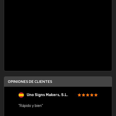
OPINIONES DE CLIENTES
Uno Signs Makers, S.L.
s
"Rápido y bien"
"Buen 
consu