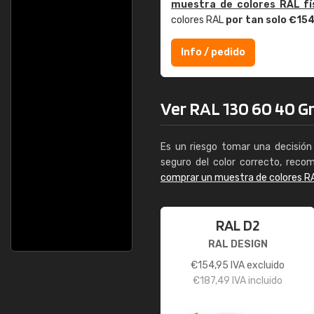
muestra de colores RAL fí
colores RAL
por tan solo €15
Info / pedido
Ver RAL 130 60 40 Gr
Es un riesgo tomar una decisión 
seguro del color correcto, reco
comprar un muestra de colores R
RAL D2
RAL DESIGN
€
154,95
IVA excluido
€
187,49
IVA incluido