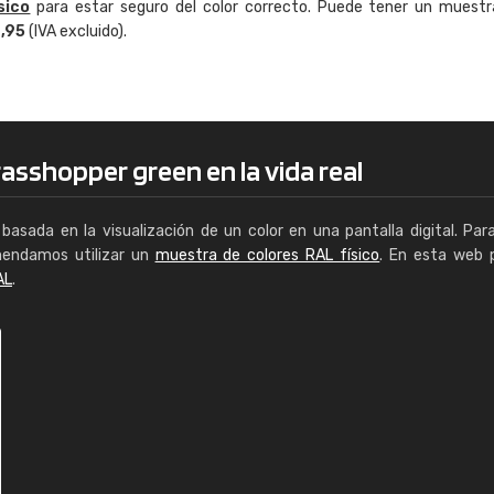
sico
para estar seguro del color correcto. Puede tener un muestr
Enrique
4,95
(IVA excluido).
"Buen servicio. No obstante No es fá
encontrar/comprar lo que se busca"
asshopper green en la vida real
basada en la visualización de un color en una pantalla digital. Par
mendamos utilizar un
muestra de colores RAL físico
. En esta web 
AL
.