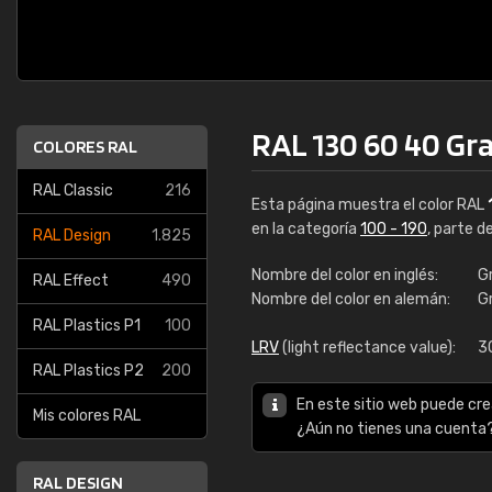
RAL 130 60 40 Gr
COLORES RAL
RAL Classic
216
Esta página muestra el color RAL
en la categoría
100 - 190
, parte d
RAL Design
1.825
Nombre del color en inglés:
G
RAL Effect
490
Nombre del color en alemán:
G
RAL Plastics P1
100
LRV
(light reflectance value):
3
RAL Plastics P2
200
En este sitio web puede cre
Mis colores RAL
¿Aún no tienes una cuenta
RAL DESIGN