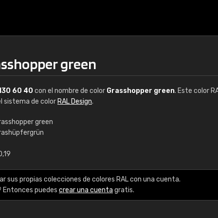
asshopper green
130 60 40
con el nombre de color
Grasshopper green
. Este color R
el sistema de color
RAL Design
.
rasshopper green
rashüpfergrün
€15
0,19
RAL K7 a base de a
ar sus propias colecciones de colores RAL con una cuenta.
216 colores RAL Class
? Entonces puedes
crear una cuenta
gratis.
5 x 15 cm, brillo