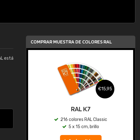
COMPRAR MUESTRA DE COLORES RAL
AL está
,95
€15,95
gua
RAL K7
ic
216 colores RAL Classic
5 x 15 cm, brillo