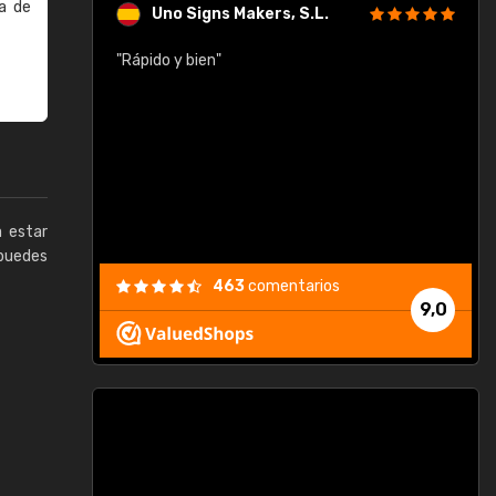
a de
Uno Signs Makers, S.L.
cil
"Rápido y bien"
"
c
a estar
puedes
463
comentarios
9,0