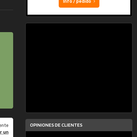
Info / pedido
OPINIONES DE CLIENTES
ente
r un