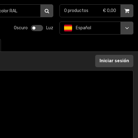
0
productos
€ 0,00
Oscuro
Luz
Español
Iniciar sesión