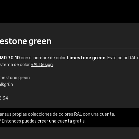
mestone green
130 70 10
con el nombre de color
Limestone green
. Este color RAL 
sistema de color
RAL Design
.
imestone green
alkgrün
€15
3,34
RAL K7 a base de a
ar sus propias colecciones de colores RAL con una cuenta.
216 colores RAL Class
? Entonces puedes
crear una cuenta
gratis.
5 x 15 cm, brillo