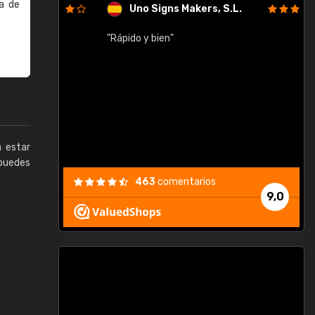
a de
Uno Signs Makers, S.L.
cil
"Rápido y bien"
"
c
a estar
puedes
463
comentarios
9,0