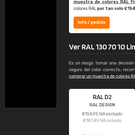
muestra de colores RAL fí
colores RAL
por tan solo €15
Info / pedido
Ver RAL 130 70 10 Li
Es un riesgo tomar una decisión 
seguro del color correcto, reco
comprar un muestra de colores R
RAL D2
RAL DESIGN
€
154,95
IVA excluido
€
187,49
IVA incluido