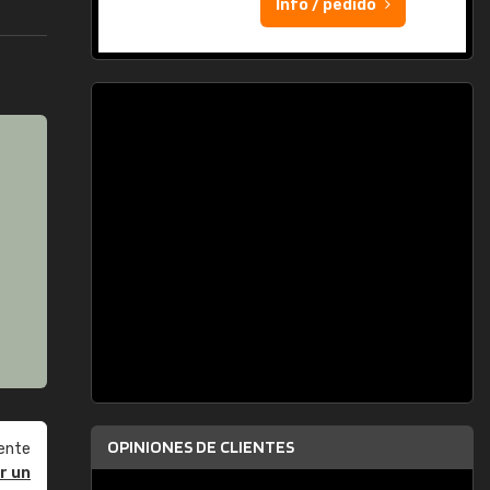
Info / pedido
OPINIONES DE CLIENTES
ente
r un