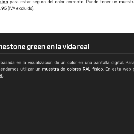
sico
para estar seguro del color correcto. Puede tener un muestr
Enrique
4,95
(IVA excluido).
"Buen servicio. No obstante No es fá
encontrar/comprar lo que se busca"
mestone green en la vida real
basada en la visualización de un color en una pantalla digital. Par
mendamos utilizar un
muestra de colores RAL físico
. En esta web 
AL
.