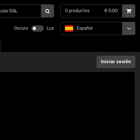
0
productos
€ 0,00
Oscuro
Luz
Español
Iniciar sesión