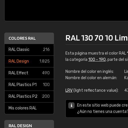
RAL 130 70 10 Li
COLORES RAL
RAL Classic
216
Esta página muestra el color RAL
la categoría
100 - 190
, parte del 
RAL Design
1.825
Nombre del color en inglés:
L
RAL Effect
490
Nombre del color en alemán:
K
RAL Plastics P1
100
LRV
(light reflectance value):
4
RAL Plastics P2
200
En este sitio web puede cre
Mis colores RAL
¿Aún no tienes una cuenta
RAL DESIGN