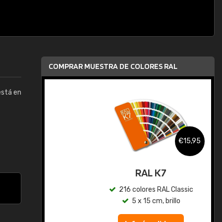
COMPRAR MUESTRA DE COLORES RAL
está en
,95
€15,95
gua
RAL K7
ic
216 colores RAL Classic
5 x 15 cm, brillo