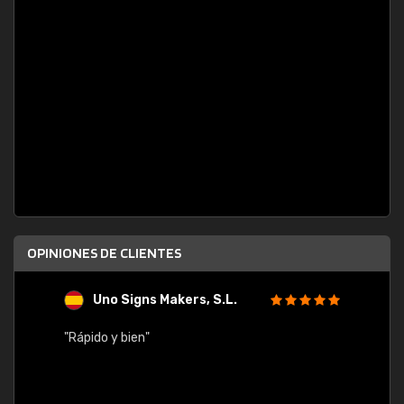
OPINIONES DE CLIENTES
Uno Signs Makers, S.L.
s
"Rápido y bien"
"Buen 
consu