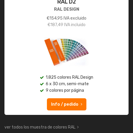
RAL D2
RAL DESIGN
€
154,95
IVA excluido
€
187,49
IVA incluido
1.825 colores RAL Design
6 x 30 cm, semi-mate
9 colores por página
Info / pedido
ver todos los muestra de colores RAL