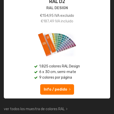
RAL D2
RAL DESIGN
€
154,95
IVA excluido
€
187,49
IVA incluido
1.825 colores RAL Design
6 x 30 cm, semi-mate
9 colores por página
Info / pedido
ver todos los muestra de colores RAL