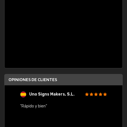
OPINIONES DE CLIENTES
Uno Signs Makers, S.L.
s
"Rápido y bien"
"Buen 
consu