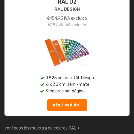
RAL D2
RAL DESIGN
€
154,95
IVA excluido
€
187,49
IVA incluido
1.825 colores RAL Design
6 x 30 cm, semi-mate
9 colores por página
Info / pedido
ver todos los muestra de colores RAL