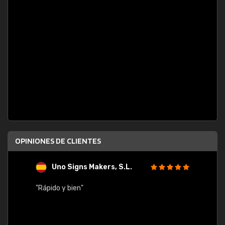
OPINIONES DE CLIENTES
Uno Signs Makers, S.L.
s
"Rápido y bien"
"Buen 
consu