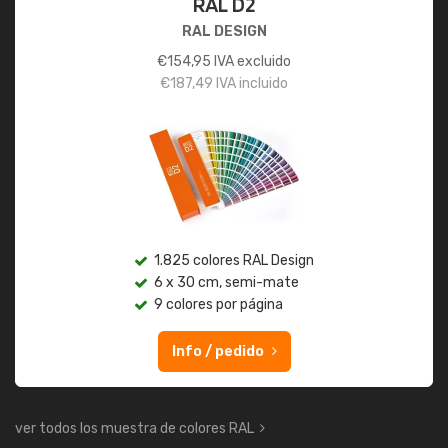
RAL D2
RAL DESIGN
€
154,95
IVA excluido
€
187,49
IVA incluido
1.825 colores RAL Design
6 x 30 cm, semi-mate
9 colores por página
Info / pedido
ver todos los muestra de colores RAL