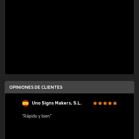
OPINIONES DE CLIENTES
Uno Signs Makers, S.L.
s
"Rápido y bien"
"Buen 
consu