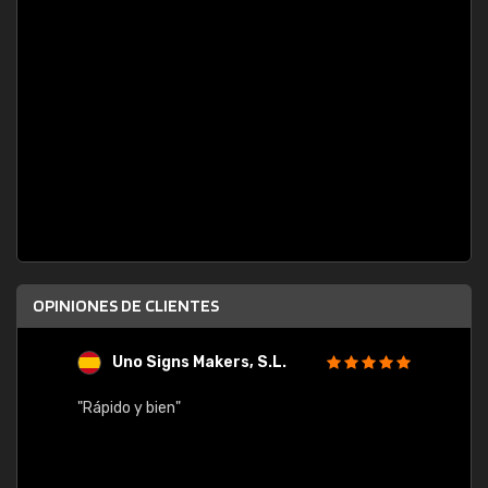
OPINIONES DE CLIENTES
Uno Signs Makers, S.L.
s
"Rápido y bien"
"Buen 
consu