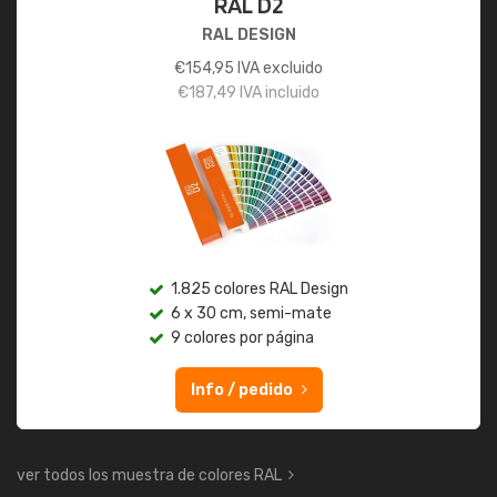
RAL D2
RAL DESIGN
€
154,95
IVA excluido
€
187,49
IVA incluido
1.825 colores RAL Design
6 x 30 cm, semi-mate
9 colores por página
Info / pedido
ver todos los muestra de colores RAL