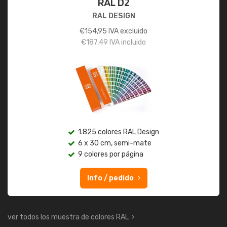
RAL D2
RAL DESIGN
€
154,95
IVA excluido
€
187,49
IVA incluido
1.825 colores RAL Design
6 x 30 cm, semi-mate
9 colores por página
Info / pedido
ver todos los muestra de colores RAL