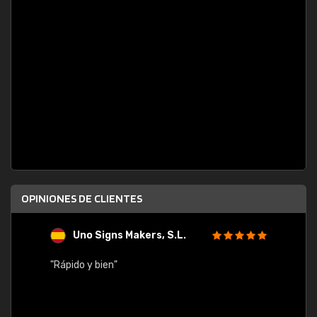
OPINIONES DE CLIENTES
Uno Signs Makers, S.L.
s
"Rápido y bien"
"Buen 
consu