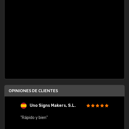
OPINIONES DE CLIENTES
Uno Signs Makers, S.L.
s
"Rápido y bien"
"Buen 
consu