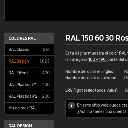
RAL 150 60 30 Ro
COLORES RAL
RAL Classic
216
Esta página muestra el color RAL
la categoría
100 - 190
, parte del 
RAL Design
1.825
Nombre del color en inglés:
R
RAL Effect
490
Nombre del color en alemán:
R
RAL Plastics P1
100
LRV
(light reflectance value):
3
RAL Plastics P2
200
En este sitio web puede cre
Mis colores RAL
¿Aún no tienes una cuenta
RAL DESIGN