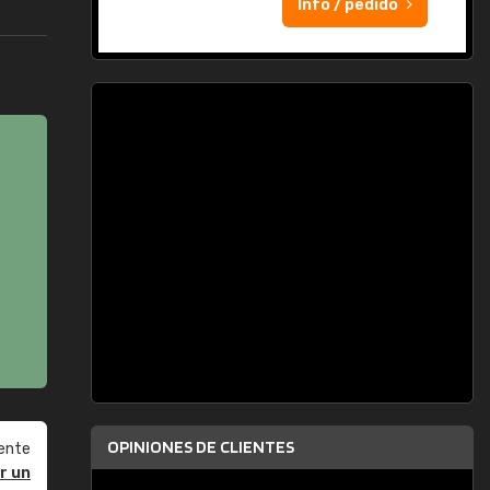
Info / pedido
OPINIONES DE CLIENTES
ente
r un