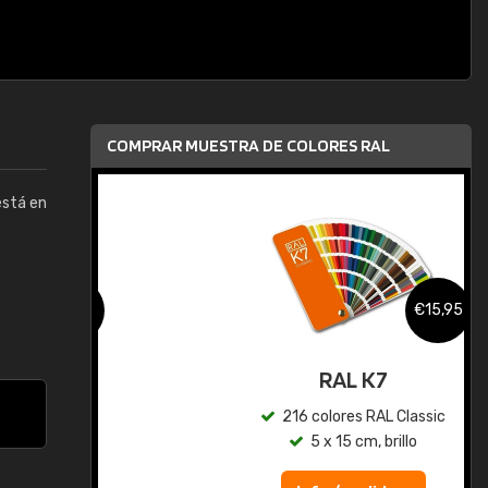
COMPRAR MUESTRA DE COLORES RAL
está en
,95
€15,95
gua
RAL K7
ic
216 colores RAL Classic
5 x 15 cm, brillo