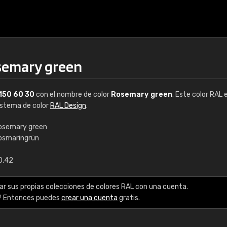
semary green
150 60 30
con el nombre de color
Rosemary green
. Este color RAL 
sistema de color
RAL Design
.
osemary green
osmaringrün
€15
0,42
RAL K7 a base de a
ar sus propias colecciones de colores RAL con una cuenta.
216 colores RAL Class
? Entonces puedes
crear una cuenta
gratis.
5 x 15 cm, brillo