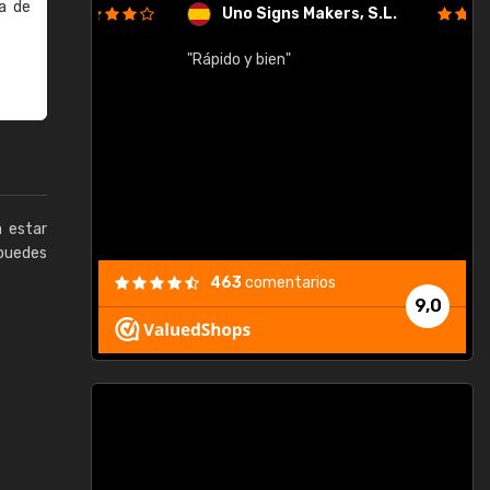
a de
Uno Signs Makers, S.L.
cil
"Rápido y bien"
"
c
a estar
puedes
463
comentarios
9,0