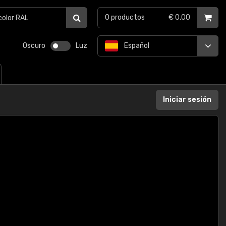
0
productos
€ 0,00
Oscuro
Luz
Español
Iniciar sesión