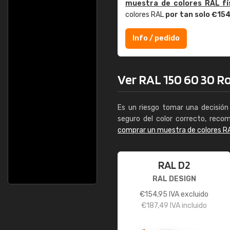
muestra de colores RAL fí
colores RAL
por tan solo €15
Info / pedido
Ver RAL 150 60 30 Ro
Es un riesgo tomar una decisión 
seguro del color correcto, reco
comprar un muestra de colores R
RAL D2
RAL DESIGN
€
154,95
IVA excluido
€
187,49
IVA incluido