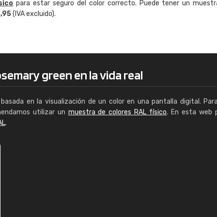
sico
para estar seguro del color correcto. Puede tener un muestr
Enrique
4,95
(IVA excluido).
"Buen servicio. No obstante No es fá
encontrar/comprar lo que se busca"
semary green en la vida real
basada en la visualización de un color en una pantalla digital. Par
mendamos utilizar un
muestra de colores RAL físico
. En esta web 
AL
.