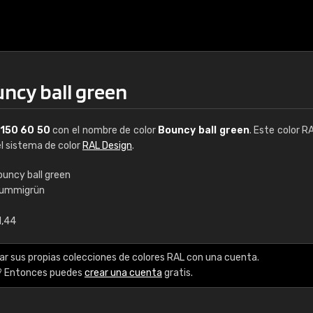
uncy ball green
150 60 50
con el nombre de color
Bouncy ball green
. Este color R
el sistema de color
RAL Design
.
ouncy ball green
lummigrün
€15
1,44
RAL K7 a base de a
ar sus propias colecciones de colores RAL con una cuenta.
216 colores RAL Class
? Entonces puedes
crear una cuenta
gratis.
5 x 15 cm, brillo