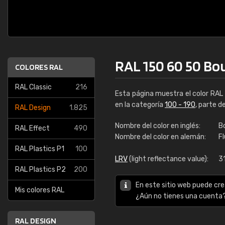
RAL 150 60 50 Bo
COLORES RAL
RAL Classic
216
Esta página muestra el color RAL
en la categoría
100 - 190
, parte d
RAL Design
1.825
Nombre del color en inglés:
B
RAL Effect
490
Nombre del color en alemán:
F
RAL Plastics P1
100
LRV
(light reflectance value):
3
RAL Plastics P2
200
En este sitio web puede cre
Mis colores RAL
¿Aún no tienes una cuenta
RAL DESIGN