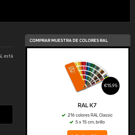
COMPRAR MUESTRA DE COLORES RAL
AL está
,95
€15,95
gua
RAL K7
ic
216 colores RAL Classic
5 x 15 cm, brillo