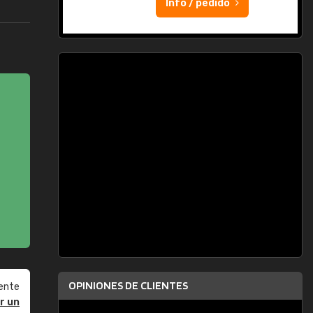
Info / pedido
OPINIONES DE CLIENTES
ente
r un