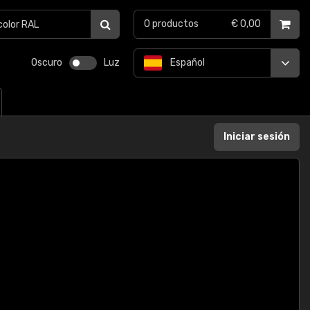
0
productos
€ 0,00
Oscuro
Luz
Español
Iniciar sesión