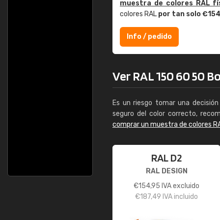
muestra de colores RAL fí
colores RAL
por tan solo €15
Info / pedido
Ver RAL 150 60 50 Bou
Es un riesgo tomar una decisión 
seguro del color correcto, reco
comprar un muestra de colores R
RAL D2
RAL DESIGN
€
154,95
IVA excluido
€
187,49
IVA incluido