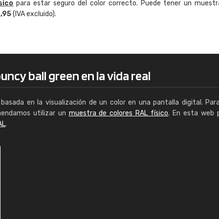
sico
para estar seguro del color correcto. Puede tener un muestr
Enrique
4,95
(IVA excluido).
"Buen servicio. No obstante No es fá
encontrar/comprar lo que se busca"
ncy ball green en la vida real
basada en la visualización de un color en una pantalla digital. Par
mendamos utilizar un
muestra de colores RAL físico
. En esta web 
AL
.