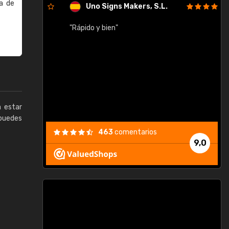
a de
Uno Signs Makers, S.L.
cil
"Rápido y bien"
"
c
a estar
puedes
463
comentarios
9,0