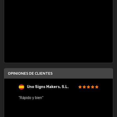
OPINIONES DE CLIENTES
Uno Signs Makers, S.L.
s
"Rápido y bien"
"Buen 
consu