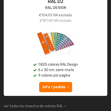
RAL D2
RAL DESIGN
€
154,95
IVA excluido
€
187,49
IVA incluido
1.825 colores RAL Design
6 x 30 cm, semi-mate
9 colores por página
Info / pedido
ver todos los muestra de colores RAL