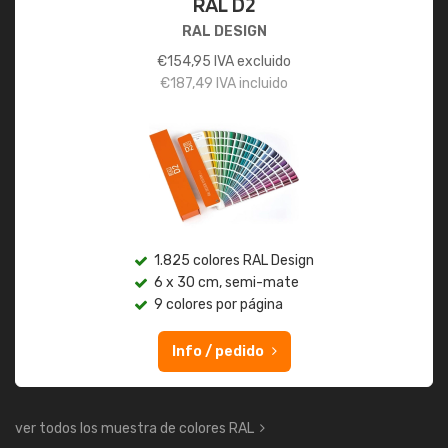
RAL D2
RAL DESIGN
€
154,95
IVA excluido
€
187,49
IVA incluido
1.825 colores RAL Design
6 x 30 cm, semi-mate
9 colores por página
Info / pedido
ver todos los muestra de colores RAL