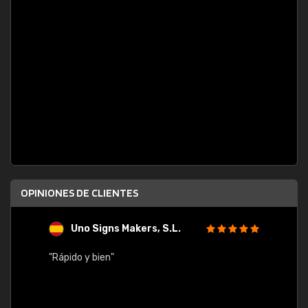
OPINIONES DE CLIENTES
Uno Signs Makers, S.L.
s
"Rápido y bien"
"Buen 
consu