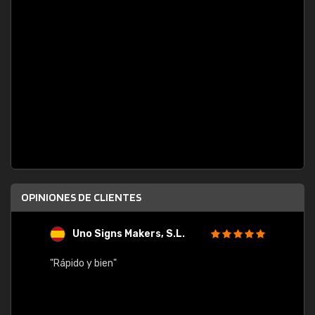
OPINIONES DE CLIENTES
Uno Signs Makers, S.L.
s
"Rápido y bien"
"Buen 
consu