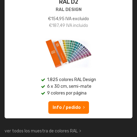
RAL D2
RAL DESIGN
€
154,95
IVA excluido
€
187,49
IVA incluido
1.825 colores RAL Design
6 x 30 cm, semi-mate
9 colores por página
Info / pedido
ver todos los muestra de colores RAL