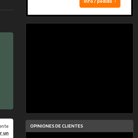
Info / pedido
OPINIONES DE CLIENTES
ente
r un