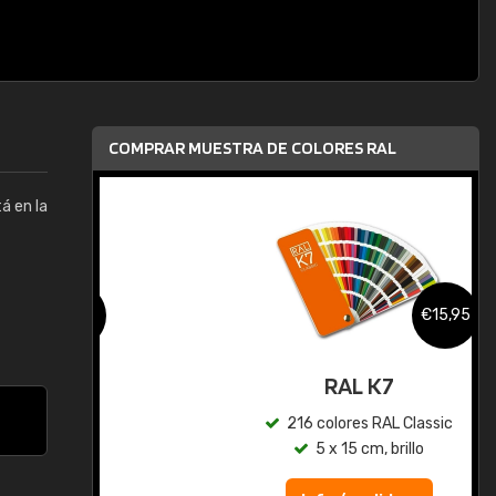
COMPRAR MUESTRA DE COLORES RAL
tá en la
,95
€15,95
gua
RAL K7
ic
216 colores RAL Classic
5 x 15 cm, brillo