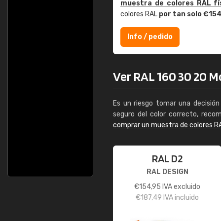
muestra de colores RAL fí
colores RAL
por tan solo €15
Info / pedido
Ver RAL 160 30 20 Mo
Es un riesgo tomar una decisión 
seguro del color correcto, reco
comprar un muestra de colores R
RAL D2
RAL DESIGN
€
154,95
IVA excluido
€
187,49
IVA incluido