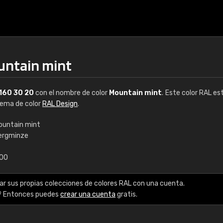
untain mint
160 30 20
con el nombre de color
Mountain mint
. Este color RAL es
stema de color
RAL Design
.
ountain mint
ergminze
€15
,00
RAL K7 a base de a
ar sus propias colecciones de colores RAL con una cuenta.
216 colores RAL Class
? Entonces puedes
crear una cuenta
gratis.
5 x 15 cm, brillo