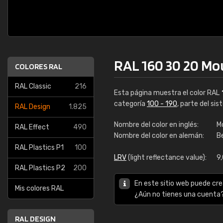
RAL 160 30 20 Mo
COLORES RAL
RAL Classic
216
Esta página muestra el color RAL
categoría
100 - 190
, parte del si
RAL Design
1.825
Nombre del color en inglés:
M
RAL Effect
490
Nombre del color en alemán:
B
RAL Plastics P1
100
LRV
(light reflectance value):
9
RAL Plastics P2
200
En este sitio web puede cre
Mis colores RAL
¿Aún no tienes una cuenta
RAL DESIGN