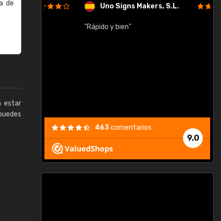
a de
Uno Signs Makers, S.L.
cil
"Rápido y bien"
"
c
a estar
puedes
463
comentarios
9,0