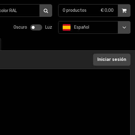
0
productos
€ 0,00
Oscuro
Luz
Español
Iniciar sesión