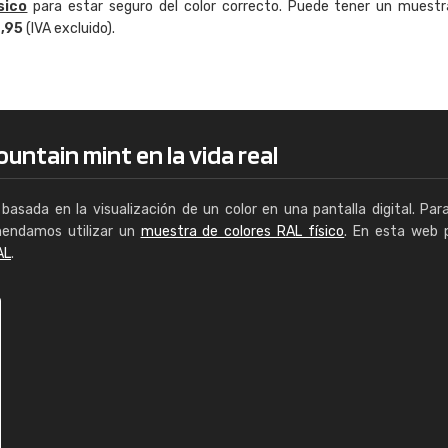
sico
para estar seguro del color correcto. Puede tener un muestr
Enrique
4,95
(IVA excluido).
"Buen servicio. No obstante No es fá
encontrar/comprar lo que se busca"
untain mint en la vida real
basada en la visualización de un color en una pantalla digital. Par
mendamos utilizar un
muestra de colores RAL físico
. En esta web 
AL
.