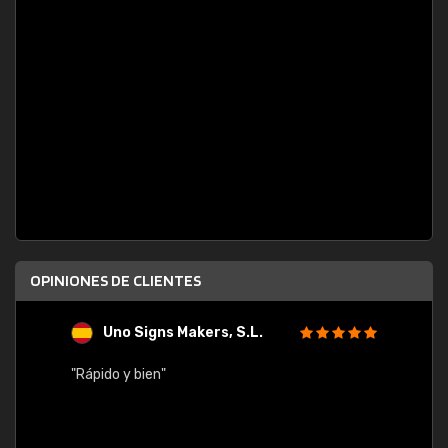
OPINIONES DE CLIENTES
Uno Signs Makers, S.L.
s
"Rápido y bien"
"Buen 
consu