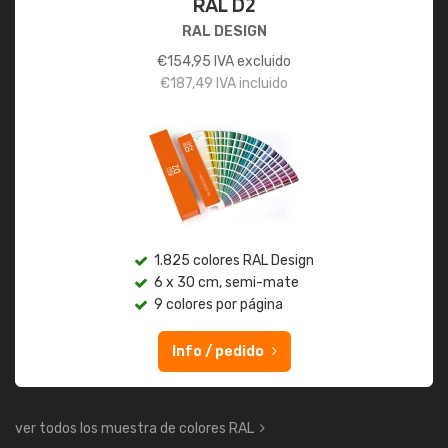
RAL D2
RAL DESIGN
€
154,95
IVA excluido
€
187,49
IVA incluido
1.825 colores RAL Design
6 x 30 cm, semi-mate
9 colores por página
Info / pedido
ver todos los muestra de colores RAL