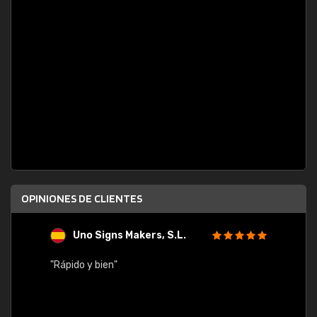
OPINIONES DE CLIENTES
Uno Signs Makers, S.L.
s
"Rápido y bien"
"Buen 
consu