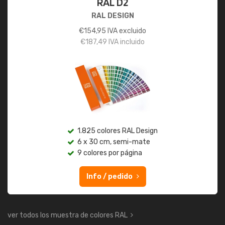
RAL D2
RAL DESIGN
€
154,95
IVA excluido
€
187,49
IVA incluido
1.825 colores RAL Design
6 x 30 cm, semi-mate
9 colores por página
Info / pedido
ver todos los muestra de colores RAL