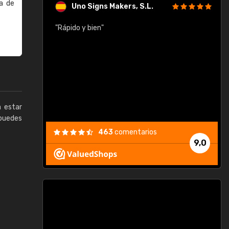
a de
Uno Signs Makers, S.L.
cil
"Rápido y bien"
"
c
a estar
puedes
463
comentarios
9,0