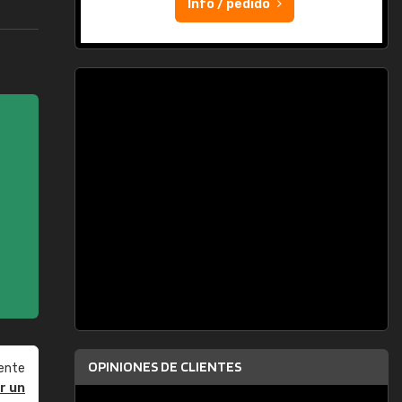
Info / pedido
OPINIONES DE CLIENTES
ente
r un