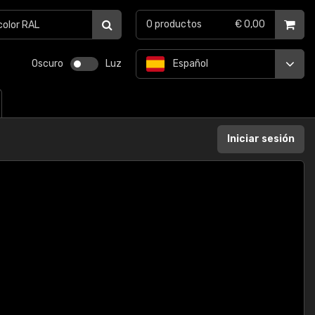
0
productos
€ 0,00
Oscuro
Luz
Español
Iniciar sesión