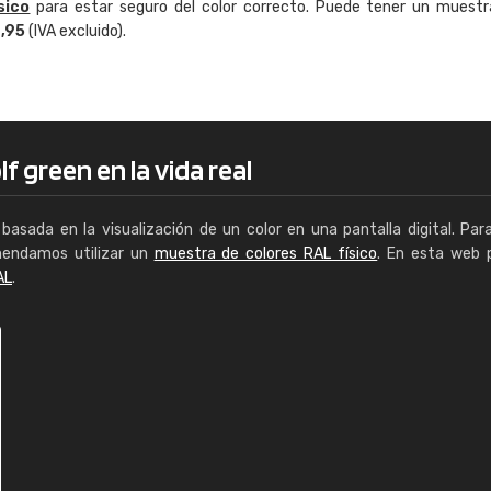
sico
para estar seguro del color correcto. Puede tener un muestr
Enrique
4,95
(IVA excluido).
"Buen servicio. No obstante No es fá
encontrar/comprar lo que se busca"
f green en la vida real
basada en la visualización de un color en una pantalla digital. Par
mendamos utilizar un
muestra de colores RAL físico
. En esta web 
AL
.