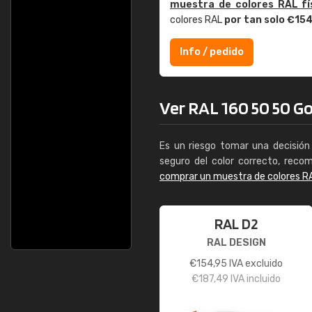
muestra de colores RAL fí
colores RAL
por tan solo €15
Info / pedido
Ver RAL 160 50 50 Gol
Es un riesgo tomar una decisión 
seguro del color correcto, reco
comprar un muestra de colores R
RAL D2
RAL DESIGN
€
154,95
IVA excluido
€
187,49
IVA incluido