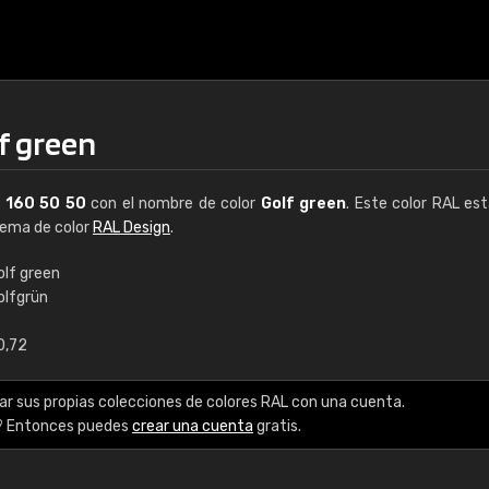
f green
L
160 50 50
con el nombre de color
Golf green
. Este color RAL est
stema de color
RAL Design
.
olf green
olfgrün
€15
0,72
RAL K7 a base de a
ar sus propias colecciones de colores RAL con una cuenta.
216 colores RAL Class
? Entonces puedes
crear una cuenta
gratis.
5 x 15 cm, brillo