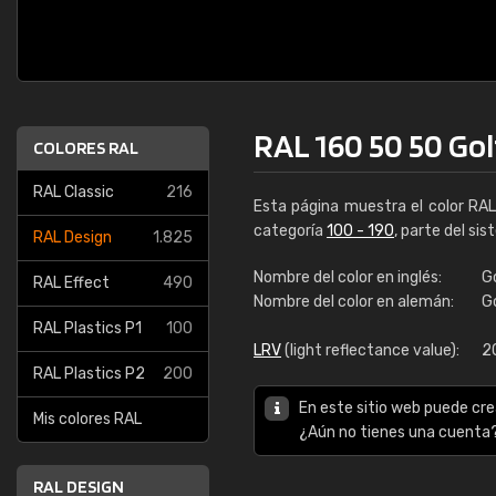
RAL 160 50 50 Gol
COLORES RAL
RAL Classic
216
Esta página muestra el color RA
categoría
100 - 190
, parte del si
RAL Design
1.825
Nombre del color en inglés:
G
RAL Effect
490
Nombre del color en alemán:
G
RAL Plastics P1
100
LRV
(light reflectance value):
2
RAL Plastics P2
200
En este sitio web puede cre
Mis colores RAL
¿Aún no tienes una cuenta
RAL DESIGN