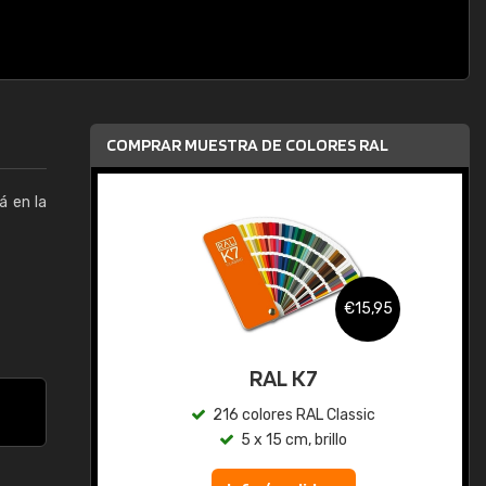
COMPRAR MUESTRA DE COLORES RAL
á en la
,95
€15,95
gua
RAL K7
ic
216 colores RAL Classic
5 x 15 cm, brillo