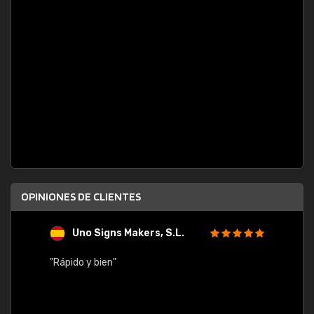
OPINIONES DE CLIENTES
Uno Signs Makers, S.L.
s
"Rápido y bien"
"Buen 
consu