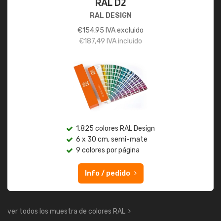
RAL D2
RAL DESIGN
€
154,95
IVA excluido
€
187,49
IVA incluido
1.825 colores RAL Design
6 x 30 cm, semi-mate
9 colores por página
Info / pedido
ver todos los muestra de colores RAL