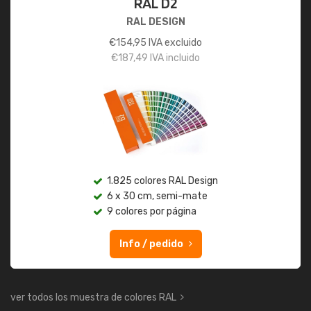
RAL D2
RAL DESIGN
€
154,95
IVA excluido
€
187,49
IVA incluido
1.825 colores RAL Design
6 x 30 cm, semi-mate
9 colores por página
Info / pedido
ver todos los muestra de colores RAL