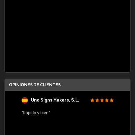
OPINIONES DE CLIENTES
Uno Signs Makers, S.L.
s
"Rápido y bien"
"Buen 
consu