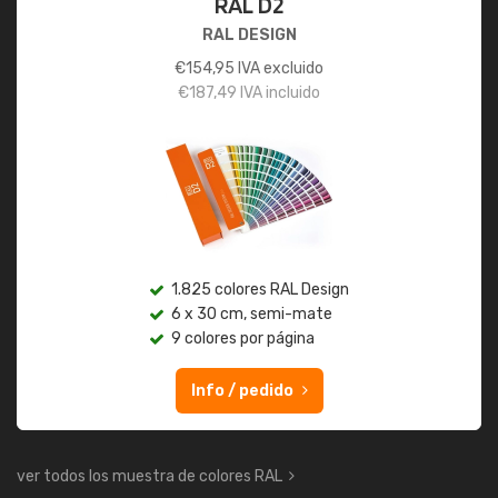
RAL D2
RAL DESIGN
€
154,95
IVA excluido
€
187,49
IVA incluido
1.825 colores RAL Design
6 x 30 cm, semi-mate
9 colores por página
Info / pedido
ver todos los muestra de colores RAL