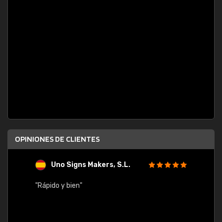
OPINIONES DE CLIENTES
Uno Signs Makers, S.L.
s
"Rápido y bien"
"Buen 
consu