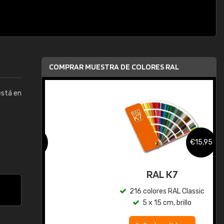
COMPRAR MUESTRA DE COLORES RAL
está en
,95
€15,95
gua
RAL K7
ic
216 colores RAL Classic
5 x 15 cm, brillo