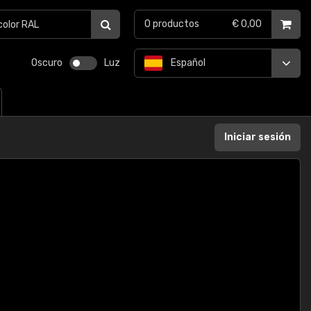
0
productos
€ 0,00
Oscuro
Luz
Español
Iniciar sesión