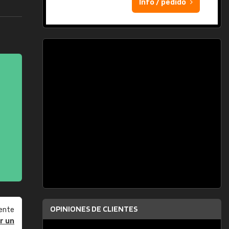
Info / pedido
OPINIONES DE CLIENTES
ente
r un