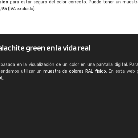
sico
para estar seguro del color correcto. Puede tener un muestr
Enrique
4,95
(IVA excluido).
"Buen servicio. No obstante No es fá
encontrar/comprar lo que se busca"
lachite green en la vida real
basada en la visualización de un color en una pantalla digital. Par
mendamos utilizar un
muestra de colores RAL físico
. En esta web 
AL
.