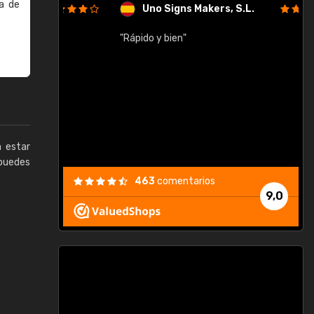
a de
Uno Signs Makers, S.L.
cil
"Rápido y bien"
"
c
a estar
puedes
463
comentarios
9,0