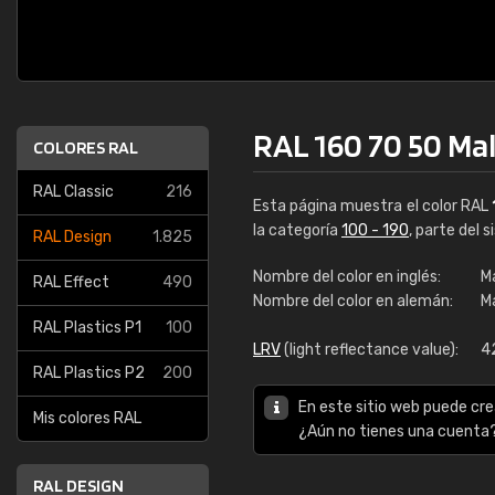
RAL 160 70 50 Ma
COLORES RAL
RAL Classic
216
Esta página muestra el color RAL
la categoría
100 - 190
, parte del 
RAL Design
1.825
Nombre del color en inglés:
M
RAL Effect
490
Nombre del color en alemán:
M
RAL Plastics P1
100
LRV
(light reflectance value):
4
RAL Plastics P2
200
En este sitio web puede cre
Mis colores RAL
¿Aún no tienes una cuenta
RAL DESIGN