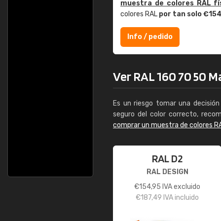
muestra de colores RAL fí
colores RAL
por tan solo €15
Info / pedido
Ver RAL 160 70 50 Ma
Es un riesgo tomar una decisión 
seguro del color correcto, reco
comprar un muestra de colores R
RAL D2
RAL DESIGN
€
154,95
IVA excluido
€
187,49
IVA incluido