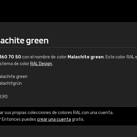
lachite green
160 70 50
con el nombre de color
Malachite green
. Este color RAL 
sistema de color
RAL Design
.
alachite green
alachitgrün
€15
2,90
RAL K7 a base de a
ar sus propias colecciones de colores RAL con una cuenta.
216 colores RAL Class
? Entonces puedes
crear una cuenta
gratis.
5 x 15 cm, brillo