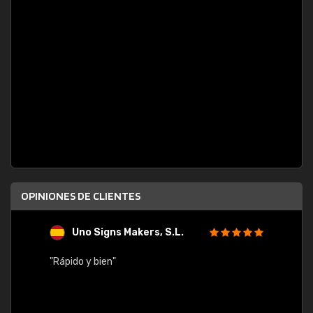
OPINIONES DE CLIENTES
Uno Signs Makers, S.L.
s
"Rápido y bien"
"Buen 
consu