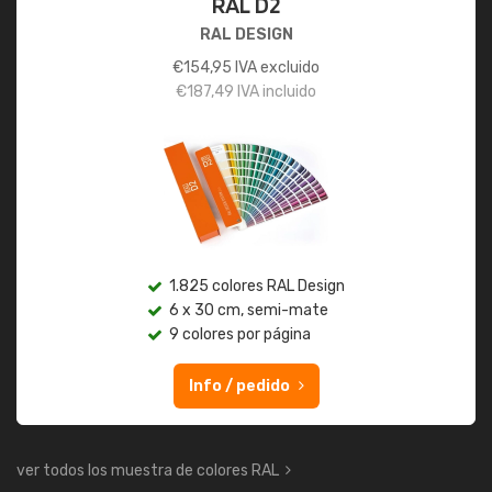
RAL D2
RAL DESIGN
€
154,95
IVA excluido
€
187,49
IVA incluido
1.825 colores RAL Design
6 x 30 cm, semi-mate
9 colores por página
Info / pedido
ver todos los muestra de colores RAL