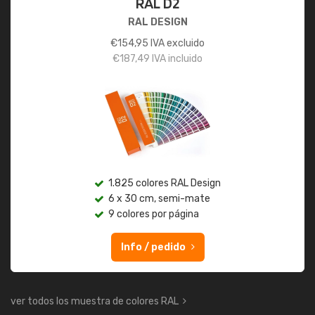
RAL D2
RAL DESIGN
€
154,95
IVA excluido
€
187,49
IVA incluido
1.825 colores RAL Design
6 x 30 cm, semi-mate
9 colores por página
Info / pedido
ver todos los muestra de colores RAL