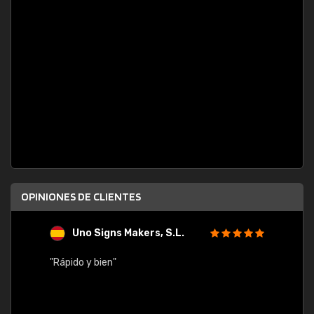
OPINIONES DE CLIENTES
Uno Signs Makers, S.L.
s
"Rápido y bien"
"Buen 
consu