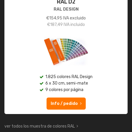
RAL D2
RAL DESIGN
€
154,95
IVA excluido
€
187,49
IVA incluido
1.825 colores RAL Design
6 x 30 cm, semi-mate
9 colores por página
Info / pedido
ver todos los muestra de colores RAL