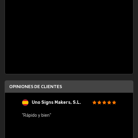
OPINIONES DE CLIENTES
Uno Signs Makers, S.L.
s
"Rápido y bien"
"Buen 
consu