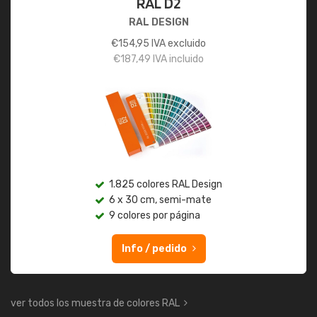
RAL D2
RAL DESIGN
€
154,95
IVA excluido
€
187,49
IVA incluido
1.825 colores RAL Design
6 x 30 cm, semi-mate
9 colores por página
Info / pedido
ver todos los muestra de colores RAL