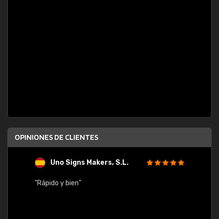
OPINIONES DE CLIENTES
Uno Signs Makers, S.L.
s
"Rápido y bien"
"Buen 
consu