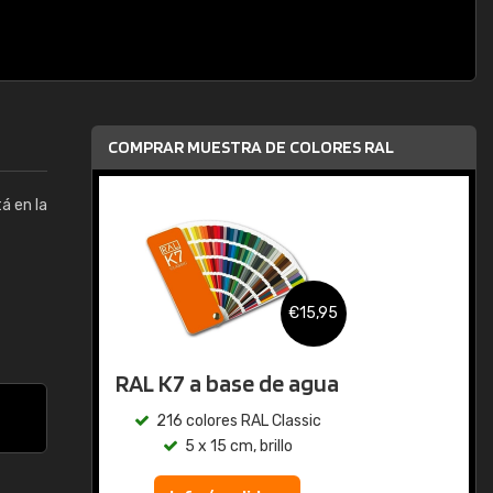
COMPRAR MUESTRA DE COLORES RAL
á en la
,95
€15,95
gua
RAL K7
ic
216 colores RAL Classic
5 x 15 cm, brillo