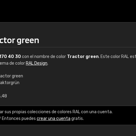
actor green
170 40 30
con el nombre de color
Tractor green
. Este color RAL est
stema de color
RAL Design
.
ractor green
raktorgrün
€15
4,48
RAL K7 a base de a
ar sus propias colecciones de colores RAL con una cuenta.
216 colores RAL Class
? Entonces puedes
crear una cuenta
gratis.
5 x 15 cm, brillo