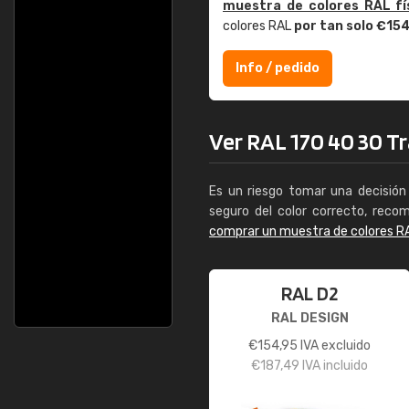
muestra de colores RAL fí
colores RAL
por tan solo €15
Info / pedido
Ver RAL 170 40 30 Tra
Es un riesgo tomar una decisión 
seguro del color correcto, reco
comprar un muestra de colores R
RAL D2
RAL DESIGN
€
154,95
IVA excluido
€
187,49
IVA incluido