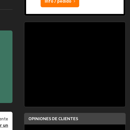
Info / pedido
OPINIONES DE CLIENTES
ente
r un