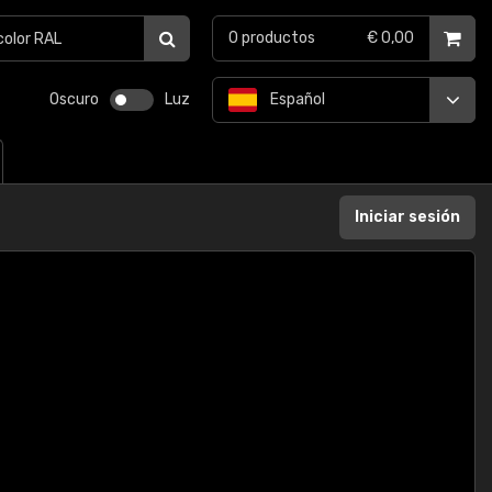
0
productos
€ 0,00
Oscuro
Luz
Español
Iniciar sesión