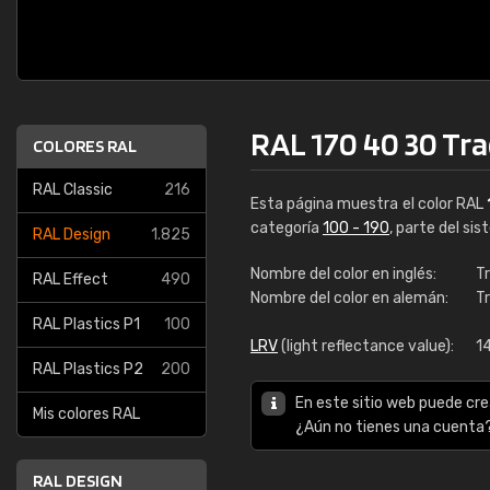
RAL 170 40 30 Tr
COLORES RAL
RAL Classic
216
Esta página muestra el color RAL
categoría
100 - 190
, parte del si
RAL Design
1.825
Nombre del color en inglés:
T
RAL Effect
490
Nombre del color en alemán:
T
RAL Plastics P1
100
LRV
(light reflectance value):
1
RAL Plastics P2
200
En este sitio web puede cre
Mis colores RAL
¿Aún no tienes una cuenta
RAL DESIGN