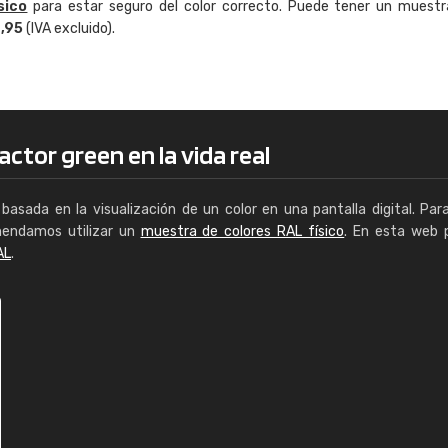
sico
para estar seguro del color correcto. Puede tener un muestr
Enrique
4,95
(IVA excluido).
"Buen servicio. No obstante No es fá
encontrar/comprar lo que se busca"
ctor green en la vida real
basada en la visualización de un color en una pantalla digital. Par
mendamos utilizar un
muestra de colores RAL físico
. En esta web 
AL
.