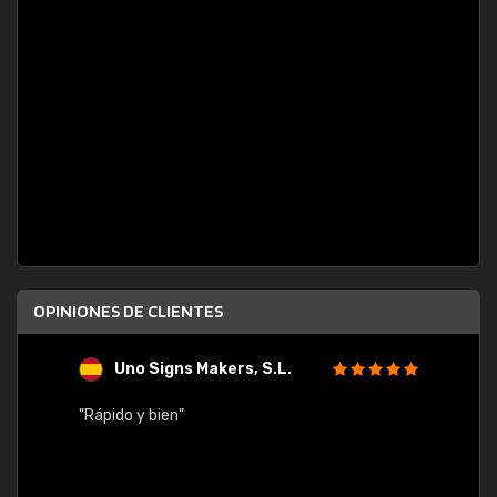
OPINIONES DE CLIENTES
Uno Signs Makers, S.L.
s
"Rápido y bien"
"Buen 
consu