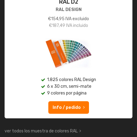
RAL D2
RAL DESIGN
€
154,95
IVA excluido
€
187,49
IVA incluido
1.825 colores RAL Design
6 x 30 cm, semi-mate
9 colores por página
Info / pedido
ver todos los muestra de colores RAL