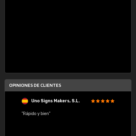
OPINIONES DE CLIENTES
Uno Signs Makers, S.L.
s
"Rápido y bien"
"Buen 
consu