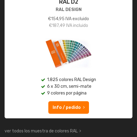
RAL D2
RAL DESIGN
€
154,95
IVA excluido
€
187,49
IVA incluido
1.825 colores RAL Design
6 x 30 cm, semi-mate
9 colores por página
Info / pedido
ver todos los muestra de colores RAL